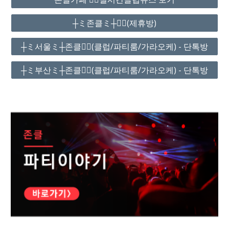
┼ミ존클ミ┼❤️‍🔥(제휴방)
┼ミ서울ミ┼존클❤️‍🔥(클럽/파티룸/가라오케) - 단톡방
┼ミ부산ミ┼존클❤️‍🔥(클럽/파티룸/가라오케) - 단톡방