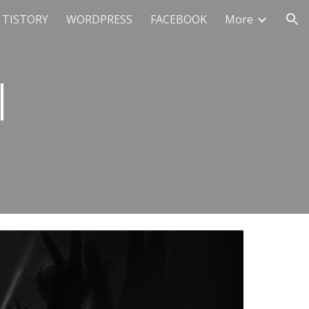
TISTORY
WORDPRESS
FACEBOOK
More
ion
케