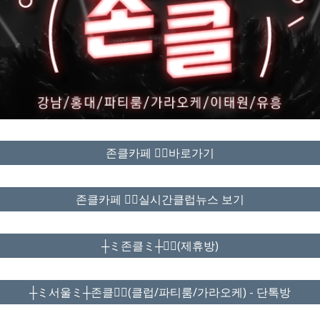
존클카페 ❤️‍🔥바로가기
존클카페 ❤️‍🔥실시간클럽뉴스 보기
┼ミ존클ミ┼❤️‍🔥(제휴방)
┼ミ서울ミ┼존클❤️‍🔥(클럽/파티룸/가라오케) - 단톡방