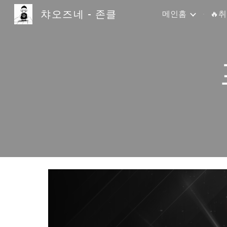
챠오즈네 - 존클
메인홈
🔥
Sk