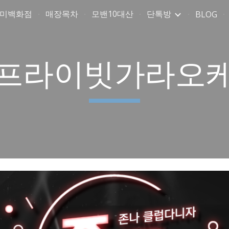
취미백화점
매장목차
모밴10대산
단톡방
BLOG
ip to main content
Skip to navigat
프라이빗가라오