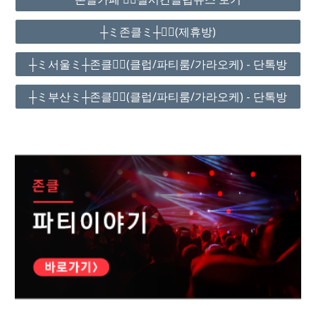
┼ミ존클ミ┼❤️‍🔥(제휴방)
┼ミ서울ミ┼존클❤️‍🔥(클럽/파티룸/가라오케) - 단톡방
┼ミ부산ミ┼존클❤️‍🔥(클럽/파티룸/가라오케) - 단톡방