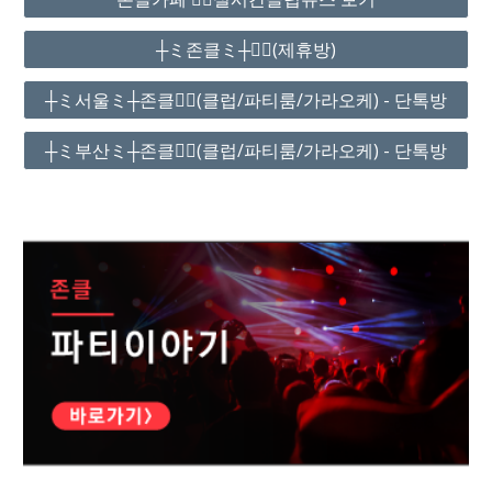
┼ミ존클ミ┼❤️‍🔥(제휴방)
┼ミ서울ミ┼존클❤️‍🔥(클럽/파티룸/가라오케) - 단톡방
┼ミ부산ミ┼존클❤️‍🔥(클럽/파티룸/가라오케) - 단톡방