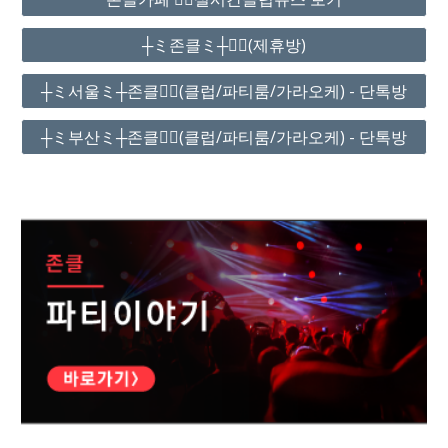
┼ミ존클ミ┼❤️‍🔥(제휴방)
┼ミ서울ミ┼존클❤️‍🔥(클럽/파티룸/가라오케) - 단톡방
┼ミ부산ミ┼존클❤️‍🔥(클럽/파티룸/가라오케) - 단톡방