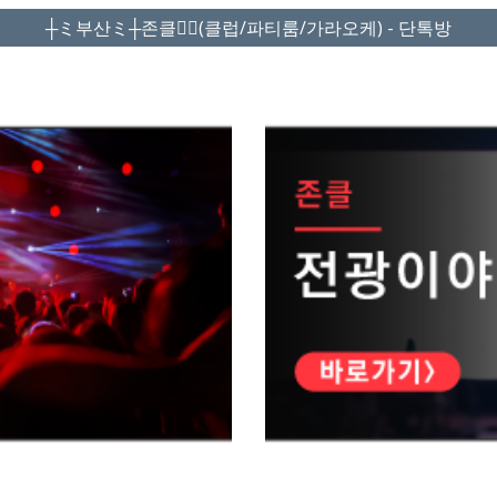
┼ミ부산ミ┼존클❤️‍🔥(클럽/파티룸/가라오케) - 단톡방