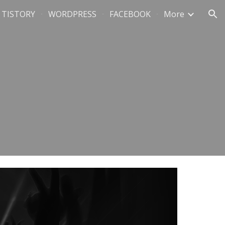
TISTORY
WORDPRESS
FACEBOOK
More
ion