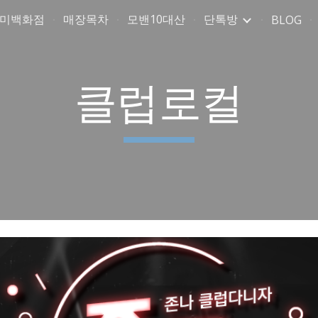
취미백화점
매장목차
모밴10대산
단톡방
BLOG
ip to main content
Skip to navigat
클럽로컬