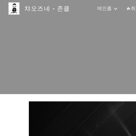
챠오즈네 - 존클
메인홈
🔥
Sk