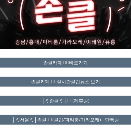
존클카페 ❤️‍🔥바로가기
존클카페 ❤️‍🔥실시간클럽뉴스 보기
┼ミ존클ミ┼❤️‍🔥(제휴방)
┼ミ서울ミ┼존클❤️‍🔥(클럽/파티룸/가라오케) - 단톡방