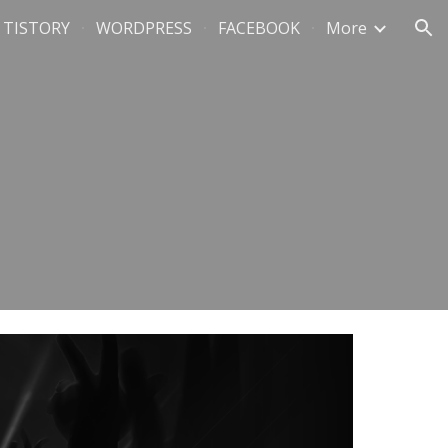
TISTORY
WORDPRESS
FACEBOOK
More
ion