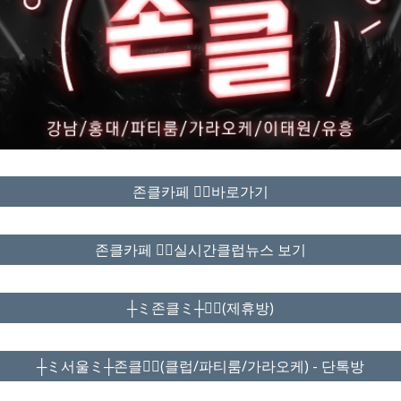
존클카페 ❤️‍🔥바로가기
존클카페 ❤️‍🔥실시간클럽뉴스 보기
┼ミ존클ミ┼❤️‍🔥(제휴방)
┼ミ서울ミ┼존클❤️‍🔥(클럽/파티룸/가라오케) - 단톡방