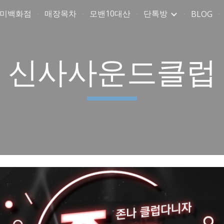
취미백화점
매장목차
모밴10대산
단톡방
BLOG
ip to main content
Skip to navigat
신사사운드클럽