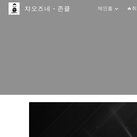
챠오즈네 - 존클
메인홈
🔥
Sk