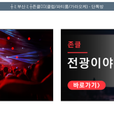
┼ミ부산ミ┼존클❤️‍🔥(클럽/파티룸/가라오케) - 단톡방