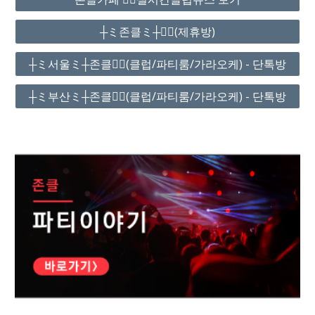
┼ミ존클ミ┼❤️‍🔥(제휴방)
┼ミ서울ミ┼존클❤️‍🔥(클럽/파티룸/가라오케) - 단톡방
┼ミ부산ミ┼존클❤️‍🔥(클럽/파티룸/가라오케) - 단톡방