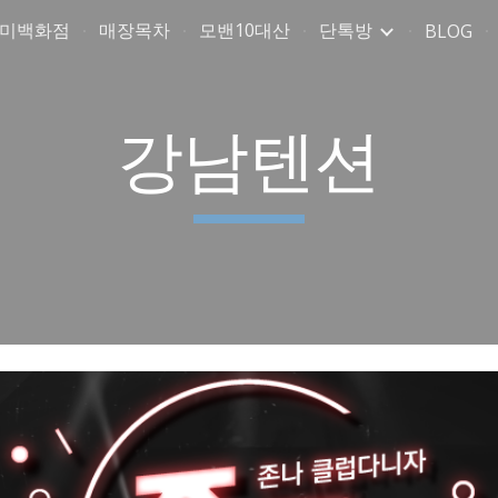
취미백화점
매장목차
모밴10대산
단톡방
BLOG
ip to main content
Skip to navigat
강남텐션