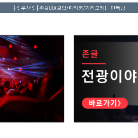
┼ミ부산ミ┼존클❤️‍🔥(클럽/파티룸/가라오케) - 단톡방