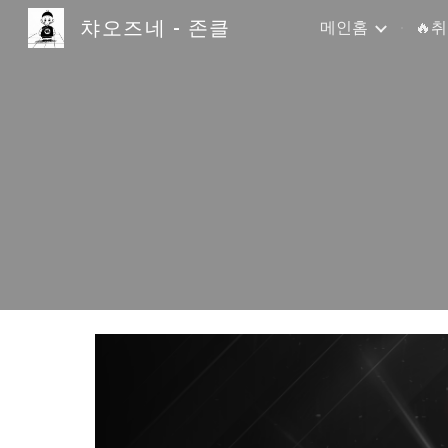
챠오즈네 - 존클
메인홈
🔥
Sk