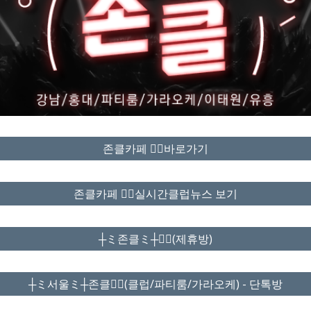
존클카페 ❤️‍🔥바로가기
존클카페 ❤️‍🔥실시간클럽뉴스 보기
┼ミ존클ミ┼❤️‍🔥(제휴방)
┼ミ서울ミ┼존클❤️‍🔥(클럽/파티룸/가라오케) - 단톡방