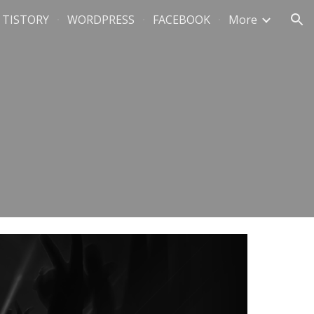
TISTORY
WORDPRESS
FACEBOOK
More
ion