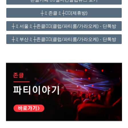
┼ミ존클ミ┼❤️‍🔥(제휴방)
┼ミ서울ミ┼존클❤️‍🔥(클럽/파티룸/가라오케) - 단톡방
┼ミ부산ミ┼존클❤️‍🔥(클럽/파티룸/가라오케) - 단톡방