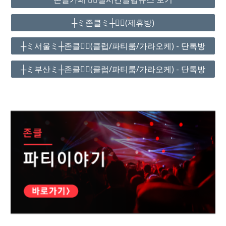
┼ミ존클ミ┼❤️‍🔥(제휴방)
┼ミ서울ミ┼존클❤️‍🔥(클럽/파티룸/가라오케) - 단톡방
┼ミ부산ミ┼존클❤️‍🔥(클럽/파티룸/가라오케) - 단톡방