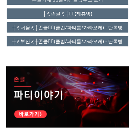
┼ミ존클ミ┼❤️‍🔥(제휴방)
┼ミ서울ミ┼존클❤️‍🔥(클럽/파티룸/가라오케) - 단톡방
┼ミ부산ミ┼존클❤️‍🔥(클럽/파티룸/가라오케) - 단톡방