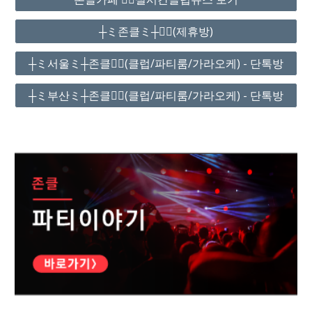
┼ミ존클ミ┼❤️‍🔥(제휴방)
┼ミ서울ミ┼존클❤️‍🔥(클럽/파티룸/가라오케) - 단톡방
┼ミ부산ミ┼존클❤️‍🔥(클럽/파티룸/가라오케) - 단톡방