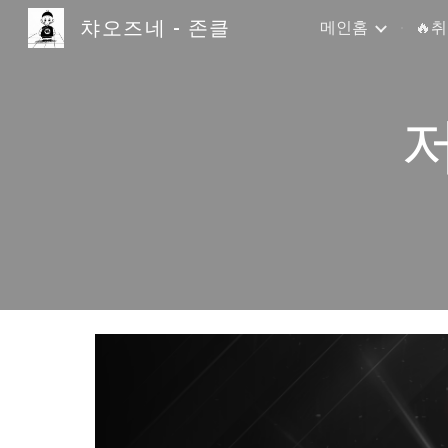
챠오즈네 - 존클
메인홈
🔥
Sk