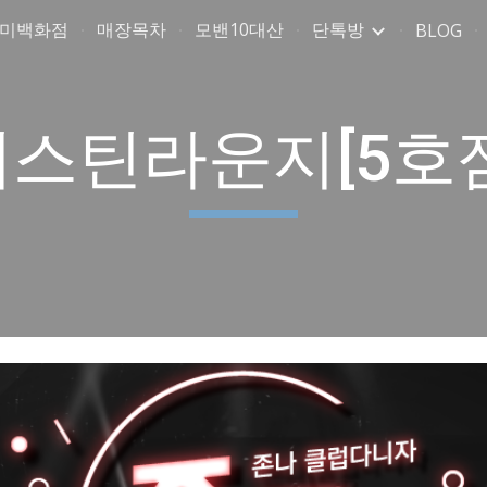
취미백화점
매장목차
모밴10대산
단톡방
BLOG
ip to main content
Skip to navigat
저스틴라운지[5호점