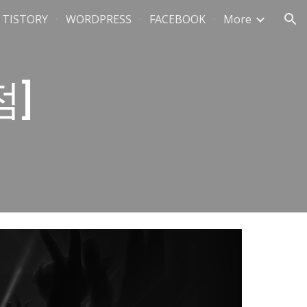
TISTORY
WORDPRESS
FACEBOOK
More
ion
]