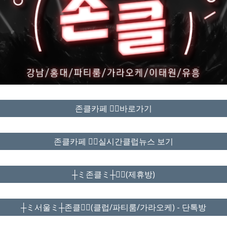
존클카페 ❤️‍🔥바로가기
존클카페 ❤️‍🔥실시간클럽뉴스 보기
┼ミ존클ミ┼❤️‍🔥(제휴방)
┼ミ서울ミ┼존클❤️‍🔥(클럽/파티룸/가라오케) - 단톡방