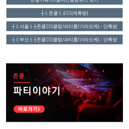
┼ミ존클ミ┼❤️‍🔥(제휴방)
┼ミ서울ミ┼존클❤️‍🔥(클럽/파티룸/가라오케) - 단톡방
┼ミ부산ミ┼존클❤️‍🔥(클럽/파티룸/가라오케) - 단톡방