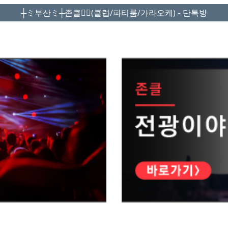
┼ミ부산ミ┼존클❤️‍🔥(클럽/파티룸/가라오케) - 단톡방