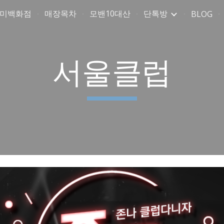
취미백화점
매장목차
모밴10대산
단톡방
BLOG
ip to main content
Skip to navigat
서울클럽