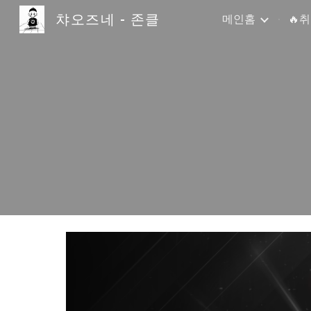
챠오즈네 - 존클
메인홈
🔥
Sk