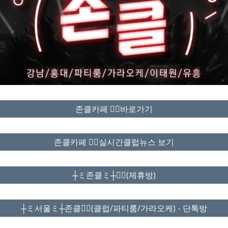
존클카페 ❤️‍🔥바로가기
존클카페 ❤️‍🔥실시간클럽뉴스 보기
┼ミ존클ミ┼❤️‍🔥(제휴방)
┼ミ서울ミ┼존클❤️‍🔥(클럽/파티룸/가라오케) - 단톡방