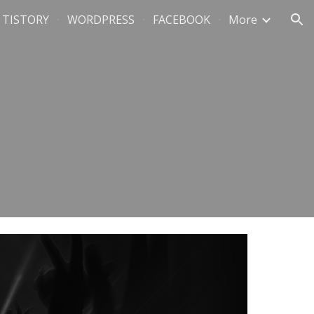
TISTORY
WORDPRESS
FACEBOOK
More
ion