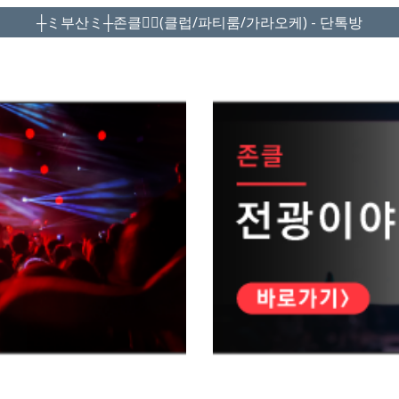
┼ミ부산ミ┼존클❤️‍🔥(클럽/파티룸/가라오케) - 단톡방