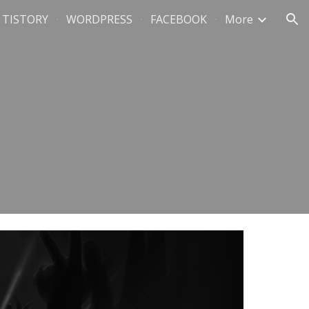
TISTORY
WORDPRESS
FACEBOOK
More
ion