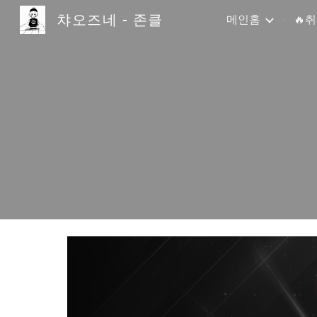
챠오즈네 - 존클
메인홈
🔥
Sk