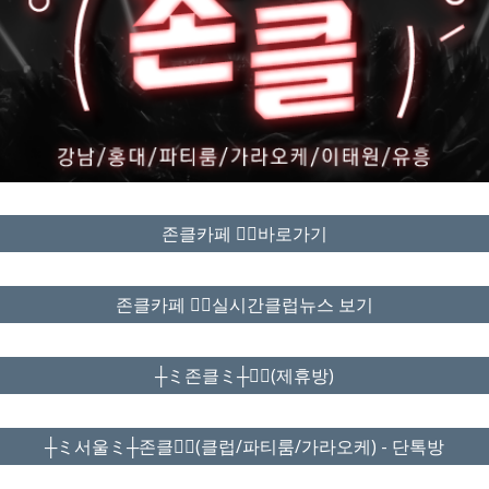
존클카페 ❤️‍🔥바로가기
존클카페 ❤️‍🔥실시간클럽뉴스 보기
┼ミ존클ミ┼❤️‍🔥(제휴방)
┼ミ서울ミ┼존클❤️‍🔥(클럽/파티룸/가라오케) - 단톡방