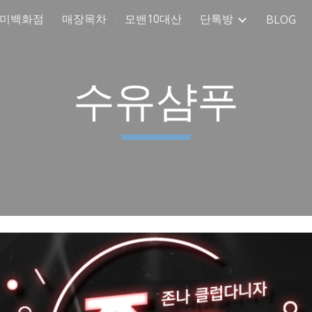
취미백화점
매장목차
모밴10대산
단톡방
BLOG
ip to main content
Skip to navigat
수유샴푸