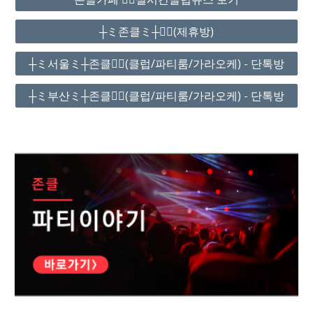
┼ミ존클ミ┼❤️‍🔥(제휴방)
┼ミ서울ミ┼존클❤️‍🔥(클럽/파티룸/가라오케) - 단톡방
┼ミ부산ミ┼존클❤️‍🔥(클럽/파티룸/가라오케) - 단톡방