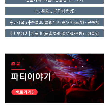
┼ミ존클ミ┼❤️‍🔥(제휴방)
┼ミ서울ミ┼존클❤️‍🔥(클럽/파티룸/가라오케) - 단톡방
┼ミ부산ミ┼존클❤️‍🔥(클럽/파티룸/가라오케) - 단톡방