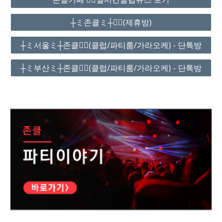
┼ミ존클ミ┼❤️‍🔥(제휴방)
┼ミ서울ミ┼존클❤️‍🔥(클럽/파티룸/가라오케) - 단톡방
┼ミ부산ミ┼존클❤️‍🔥(클럽/파티룸/가라오케) - 단톡방