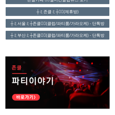
┼ミ존클ミ┼❤️‍🔥(제휴방)
┼ミ서울ミ┼존클❤️‍🔥(클럽/파티룸/가라오케) - 단톡방
┼ミ부산ミ┼존클❤️‍🔥(클럽/파티룸/가라오케) - 단톡방