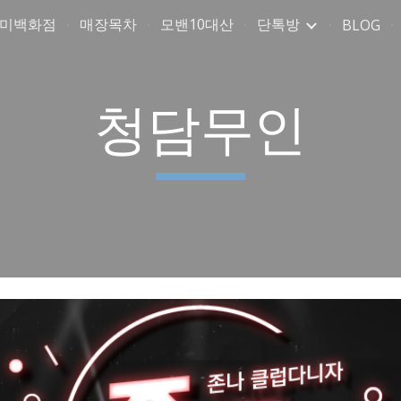
취미백화점
매장목차
모밴10대산
단톡방
BLOG
ip to main content
Skip to navigat
청담무인