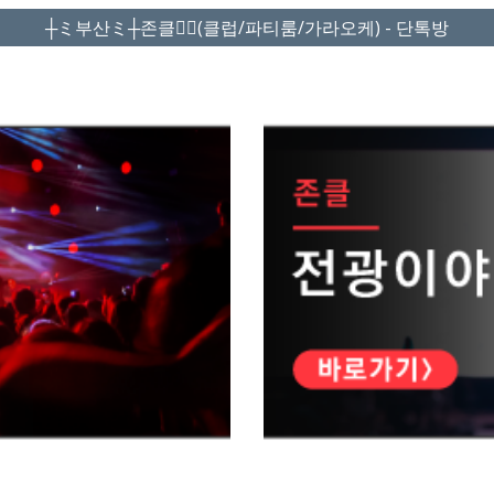
┼ミ부산ミ┼존클❤️‍🔥(클럽/파티룸/가라오케) - 단톡방