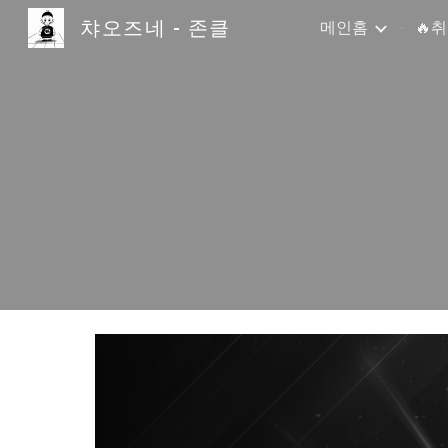
챠오즈네 - 존클
메인홈
🔥
Sk