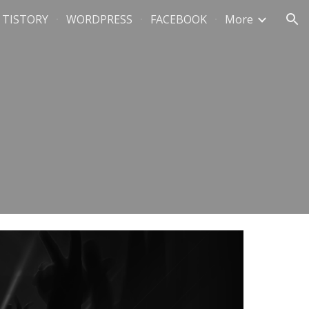
TISTORY
WORDPRESS
FACEBOOK
More
ion