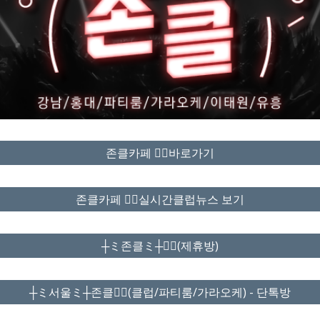
존클카페 ❤️‍🔥바로가기
존클카페 ❤️‍🔥실시간클럽뉴스 보기
┼ミ존클ミ┼❤️‍🔥(제휴방)
┼ミ서울ミ┼존클❤️‍🔥(클럽/파티룸/가라오케) - 단톡방