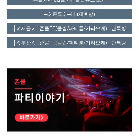
┼ミ존클ミ┼❤️‍🔥(제휴방)
┼ミ서울ミ┼존클❤️‍🔥(클럽/파티룸/가라오케) - 단톡방
┼ミ부산ミ┼존클❤️‍🔥(클럽/파티룸/가라오케) - 단톡방