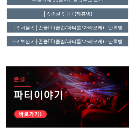
┼ミ존클ミ┼❤️‍🔥(제휴방)
┼ミ서울ミ┼존클❤️‍🔥(클럽/파티룸/가라오케) - 단톡방
┼ミ부산ミ┼존클❤️‍🔥(클럽/파티룸/가라오케) - 단톡방