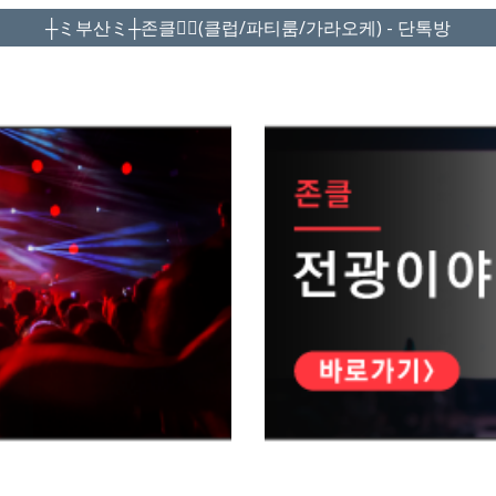
┼ミ부산ミ┼존클❤️‍🔥(클럽/파티룸/가라오케) - 단톡방