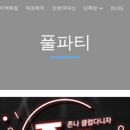
취미백화점
매장목차
모밴10대산
단톡방
BLOG
ip to main content
Skip to navigat
풀파티