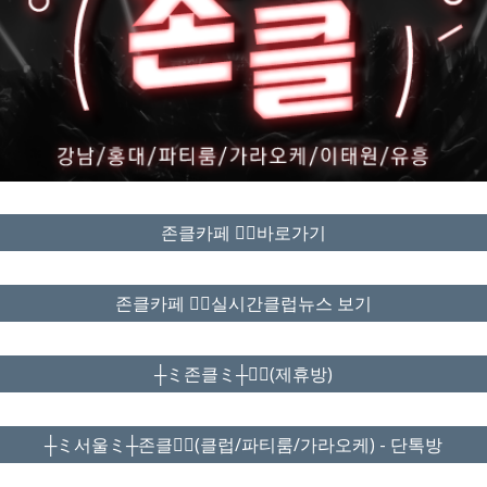
존클카페 ❤️‍🔥바로가기
존클카페 ❤️‍🔥실시간클럽뉴스 보기
┼ミ존클ミ┼❤️‍🔥(제휴방)
┼ミ서울ミ┼존클❤️‍🔥(클럽/파티룸/가라오케) - 단톡방