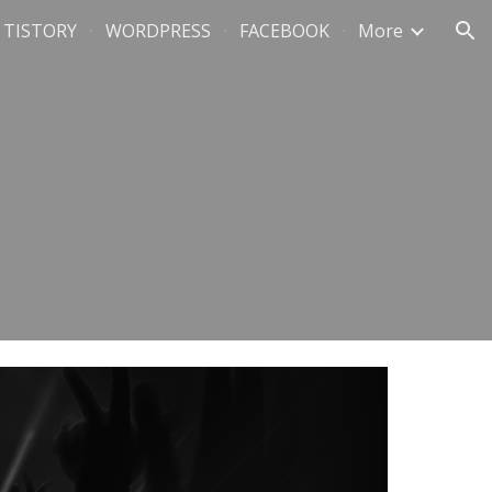
TISTORY
WORDPRESS
FACEBOOK
More
ion