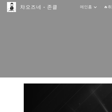
챠오즈네 - 존클
메인홈
🔥
Sk