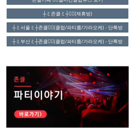
┼ミ존클ミ┼❤️‍🔥(제휴방)
┼ミ서울ミ┼존클❤️‍🔥(클럽/파티룸/가라오케) - 단톡방
┼ミ부산ミ┼존클❤️‍🔥(클럽/파티룸/가라오케) - 단톡방