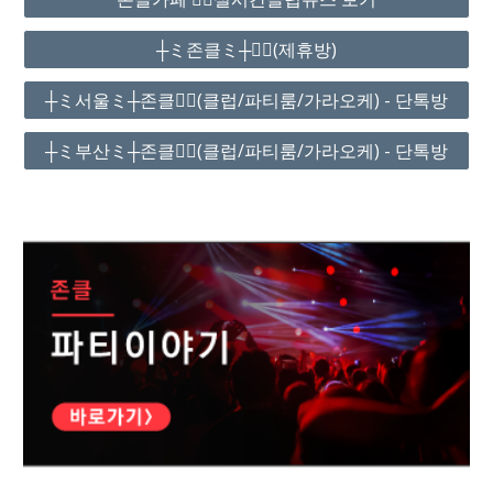
┼ミ존클ミ┼❤️‍🔥(제휴방)
┼ミ서울ミ┼존클❤️‍🔥(클럽/파티룸/가라오케) - 단톡방
┼ミ부산ミ┼존클❤️‍🔥(클럽/파티룸/가라오케) - 단톡방