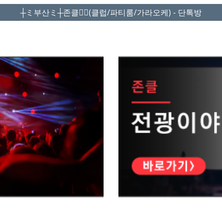
┼ミ부산ミ┼존클❤️‍🔥(클럽/파티룸/가라오케) - 단톡방