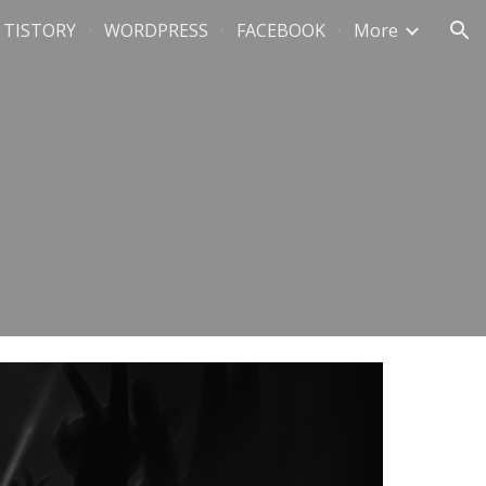
TISTORY
WORDPRESS
FACEBOOK
More
ion