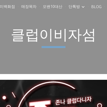
취미백화점
매장목차
모밴10대산
단톡방
BLOG
ip to main content
Skip to navigat
클럽이비자섬