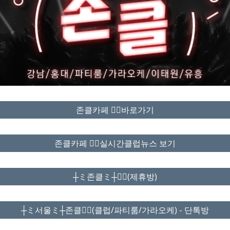
존클카페 ❤️‍🔥바로가기
존클카페 ❤️‍🔥실시간클럽뉴스 보기
┼ミ존클ミ┼❤️‍🔥(제휴방)
┼ミ서울ミ┼존클❤️‍🔥(클럽/파티룸/가라오케) - 단톡방