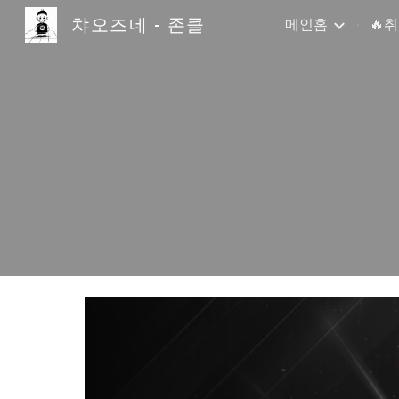
챠오즈네 - 존클
메인홈
🔥
Sk