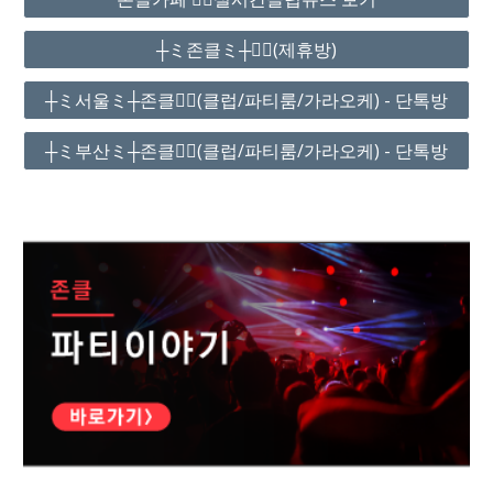
┼ミ존클ミ┼❤️‍🔥(제휴방)
┼ミ서울ミ┼존클❤️‍🔥(클럽/파티룸/가라오케) - 단톡방
┼ミ부산ミ┼존클❤️‍🔥(클럽/파티룸/가라오케) - 단톡방